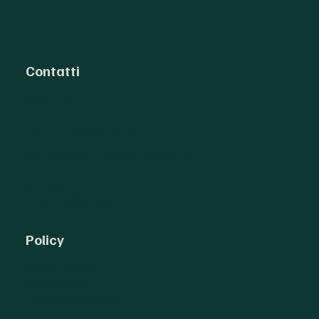
Contatti
Ozeca snc
P.iva: IT10358210010
Via Torino, 271, 10042 Nichelino TO
011 3747177
ozecasnc@virgilio.it
Policy
Privacy Policy
Cookie Policy
Terms & Conditions